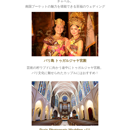
チャペル。
南国プーケットの魅力を堪能できる至福のウェディング
バリ島 トゥガルジャヤ宮殿
芸術の村ウブドに向かう途中にトゥガルジャヤ宮殿。
バリ文化に魅せられたカップルにはおすすめ！
Paris Photogenic Wedding
パリ