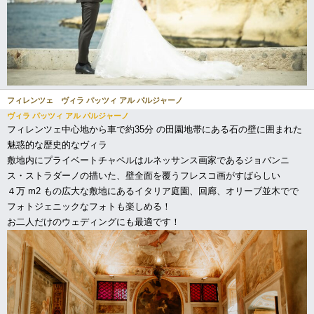
フィレンツェ ヴィラ パッツィ アル パルジャーノ
ヴィラ パッツィ アル パルジャーノ
フィレンツェ中心地から車で約35分 の田園地帯にある石の壁に囲まれた
魅惑的な歴史的なヴィラ
敷地内にプライベートチャペルはルネッサンス画家であるジョバンニ
ス・ストラダーノの描いた、壁全面を覆うフレスコ画がすばらしい
４万 m2 もの広大な敷地にあるイタリア庭園、回廊、オリーブ並木でで
フォトジェニックなフォトも楽しめる！
お二人だけのウェディングにも最適です！