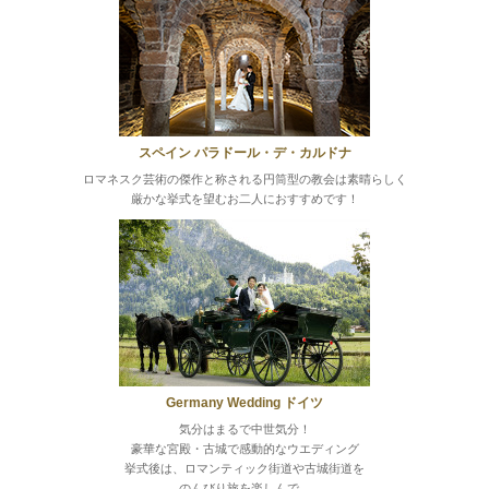
スペイン パラドール・デ・カルドナ
ロマネスク芸術の傑作と称される円筒型の教会は素晴らしく
厳かな挙式を望むお二人におすすめです！
Germany Wedding
ドイツ
気分はまるで中世気分！
豪華な宮殿・古城で感動的なウエディング
挙式後は、ロマンティック街道や古城街道を
のんびり旅を楽しんで。