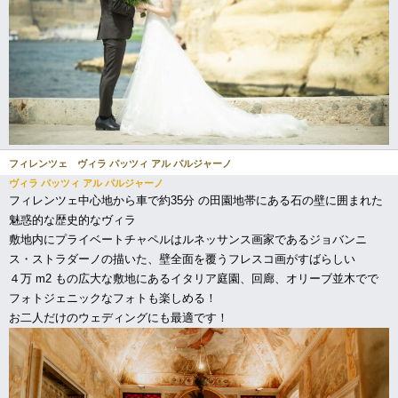
フィレンツェ ヴィラ パッツィ アル パルジャーノ
ヴィラ パッツィ アル パルジャーノ
フィレンツェ中心地から車で約35分 の田園地帯にある石の壁に囲まれた
魅惑的な歴史的なヴィラ
敷地内にプライベートチャペルはルネッサンス画家であるジョバンニ
ス・ストラダーノの描いた、壁全面を覆うフレスコ画がすばらしい
４万 m2 もの広大な敷地にあるイタリア庭園、回廊、オリーブ並木でで
フォトジェニックなフォトも楽しめる！
お二人だけのウェディングにも最適です！