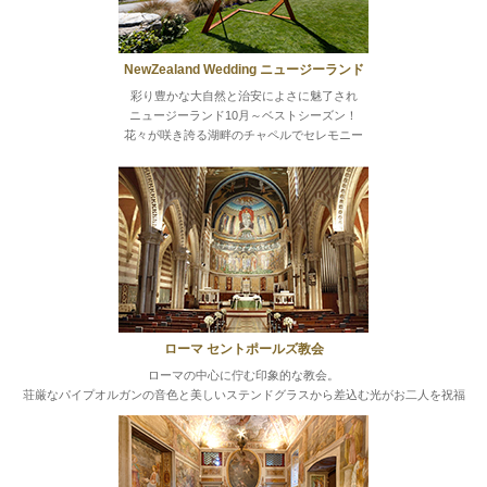
NewZealand Wedding ニュージーランド
彩り豊かな大自然と治安によさに魅了され
ニュージーランド10月～ベストシーズン！
花々が咲き誇る湖畔のチャペルでセレモニー
ローマ セントポールズ教会
ローマの中心に佇む印象的な教会。
荘厳なパイプオルガンの音色と美しいステンドグラスから差込む光がお二人を祝福