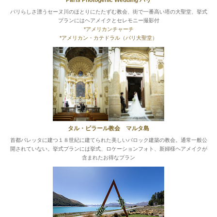
パリらしさ漂うセーヌ川のほとりにたたずむ教会、街で一番高い塔の大聖堂、挙式
プランにはヘアメイクとセレモニー撮影付
*アメリカンチャーチ
*アメリカン・カテドラル（パリ大聖堂）
タル・ピラール教会 マルタ島
首都バレッタに建つ１８世紀に建てられた美しいバロック建築の教会。通常一般公
開されていない。挙式プランには挙式、ロケーションフォト、新婦様ヘアメイクが
含まれたお得なプラン