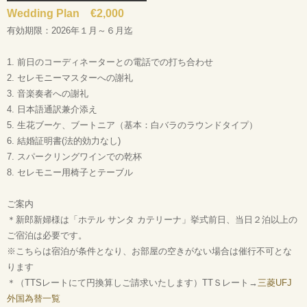
Wedding Plan €2,000
有効期限：2026年１月～６月迄
1. 前日のコーディネーターとの電話での打ち合わせ
2. セレモニーマスターへの謝礼
3. 音楽奏者への謝礼
4. 日本語通訳兼介添え
5. 生花ブーケ、ブートニア（基本：白バラのラウンドタイプ）
6. 結婚証明書(法的効力なし)
7. スパークリングワインでの乾杯
8. セレモニー用椅子とテーブル
ご案内
＊新郎新婦様は「
ホテル サンタ カテリーナ」挙式前日、当日２泊以上の
ご宿泊は必要です。
※こちらは宿泊が条件となり、お部屋の空きがない場合は催行不可とな
ります
＊
（TTSレートにて円換算しご請求いたします）
TTＳレート→
三菱UFJ
外国為替一覧