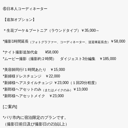
⑥日本人コーディネーター
【追加オプション】
＊生花ブーケ＆ブートニア（ラウンドタイプ）￥35,000～
*撮影1時間延長
￥58,000
（フォトグラファー、コーディネーター、送迎車延長含）
*ナイト撮影追加代金 ¥58,000
*ムービー撮影（撮影約２時間） ダイジェスト3分編集 ￥185,
000
*美容師同行/１時間あたり ￥15,000
*新婦様ドレスチェンジ ￥22,000
*新婦様ヘアスタイルチェンジ ￥23,000（１回20分程度）
*新郎様ヘアセットのみ
￥13,000
（またはメイクのみ）
*新郎様ヘアセットメイク ￥23,000
[ご案内]
*パリ市内に宿泊限定のプランです。
（撮影日前日及び撮影日の2泊以上）