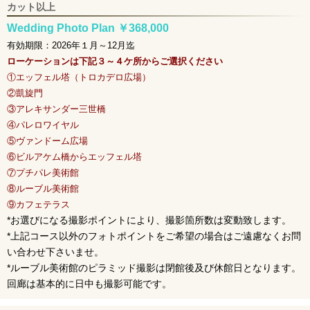
カット以上
Wedding Photo Plan ￥368,000
有効期限：2026年１月～12月迄
ローケーションは下記３～４ケ所からご選択ください
①エッフェル塔（トロカデロ広場）
②凱旋門
③アレキサンダー三世橋
④パレロワイヤル
⑤ヴァンドーム広場
⑥ビルアケム橋からエッフェル塔
⑦プチパレ美術館
⑧ルーブル美術館
⑨カフェテラス
*お選びになる撮影ポイントにより、撮影箇所数は変動致します。
*上記コース以外のフォトポイントをご希望の場合はご遠慮なくお問
い合わせ下さいませ。
*ルーブル美術館のピラミッド撮影は閉館後及び休館日となります。
回廊は基本的に日中も撮影可能です。