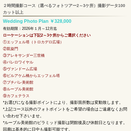
２時間撮影コース（選べるフォトツアー2～3ケ所）撮影データ100
カット以上
Wedding Photo Plan ￥328,000
有効期限：2026年１月～12月迄
ローケーションは下記2～3ケ所からご選択ください
①エッフェル塔（トロカデロ広場）
②凱旋門
③アレキサンダー三世橋
④パレロワイヤル
⑤ヴァンドーム広場
⑥ビルアケム橋からエッフェル塔
⑦プチパレ美術館
⑧ルーブル美術館
⑨カフェテラス
*お選びになる撮影ポイントにより、撮影箇所数は変動致します。
*上記コース以外のフォトポイントをご希望の場合はご遠慮なくお問
い合わせ下さいませ。
*ルーブル美術館のピラミッド撮影は閉館後及び休館日となります。
回廊は基本的に日中も撮影可能です。