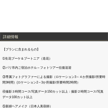
詳細情報
【プランに含まれるもの】
➀生花ブーケ＆ブートニア（造花）
②パリ市内ご宿泊ホテル～フォトツアー往復送迎
③専属フォトグラファーによる撮影（ロケーション3～４か所撮影/所要時
間3時間）(ロケーション2～3か所撮影/所要時間2時間）
④撮影３時間コース/
写真データ150カット以上：撮影２時間コース/写真
データ100カット以上
⑤新婦ヘアメイク（日本人美容師）