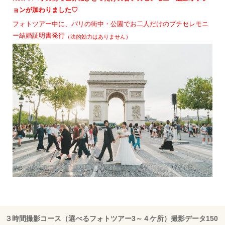
ョンが加わりました♡
フォトツアー中に、パリの街中・公園でお⼆⼈だけのプチセレモニ
ー結婚証明書発⾏
（法的効⼒はありません）
３時間撮影コース（選べるフォトツアー3～４ケ所）撮影データ150